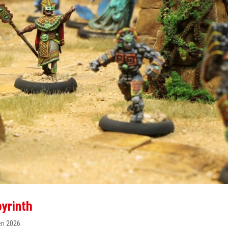
yrinth
en 2026