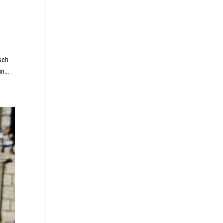
sch
n...